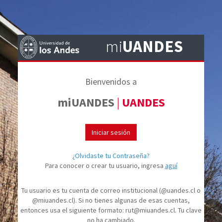
mi
UANDES
Bienvenidos a
miUANDES
|
UANDES
Iniciar sesión
¿Olvidaste tu Contraseña?
Para conocer o crear tu usuario, ingresa
aguí
Tu usuario es tu cuenta de correo institucional (@uandes.cl o
@miuandes.cl). Si no tienes algunas de esas cuentas,
entonces usa el siguiente formato:
rut@miuandes.cl
. Tu clave
no ha cambiado.